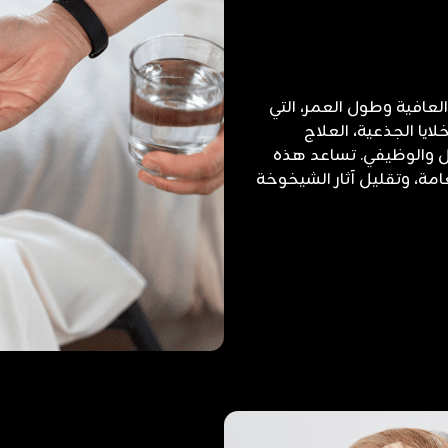
افية وطول العمر، التي
 بالحقن الوريدي (IV Therapy)، الخلايا الجذعية، العلاج
يل والوظيفي. تساعد هذه
مة، وتقليل آثار الشيخوخة