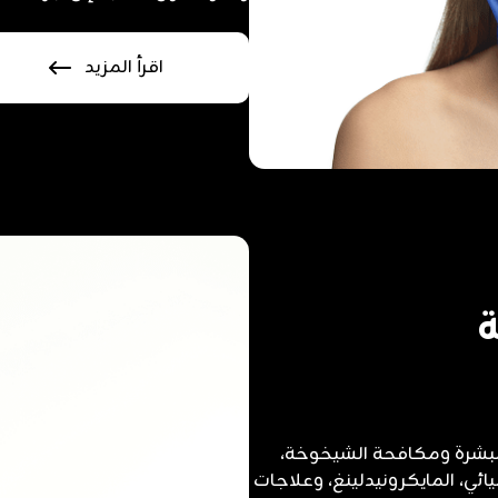
اقرأ المزيد
ة
لبشرة ومكافحة الشيخوخة،
ائي، المايكرونيدلينغ، وعلاجات