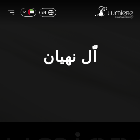
EN
اّل نهيان