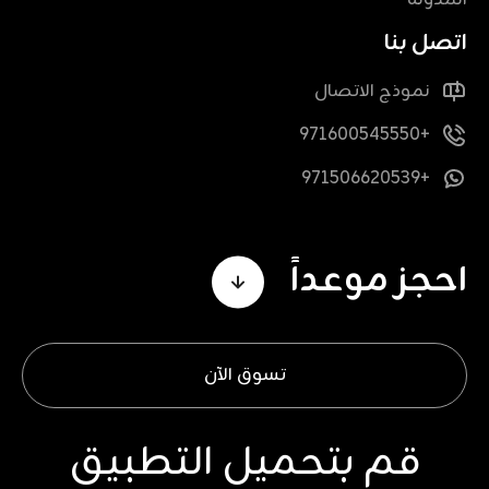
المدونة
اتصل بنا
نموذج الاتصال
+971600545550
+971506620539
احجز موعداً
تسوق الآن
قم بتحميل التطبيق