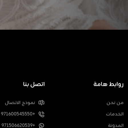
روابط هامة
اتصل بنا
من نحن
نموذج الاتصال
الخدمات
+971600545550
المدونة
+971506620539