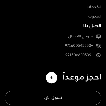
الخدمات
المدونة
اتصل بنا
نموذج الاتصال
+971600545550
+971506620539
احجز موعداً
تسوق الآن