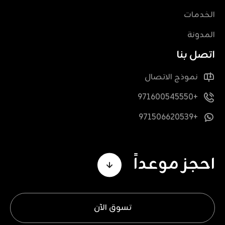
الخدمات
المدونة
اتصل بنا
نموذج الاتصال
+971600545550
+971506620539
احجز موعداً
تسوق الآن