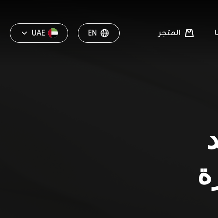
المتجر
UAE
EN
ة