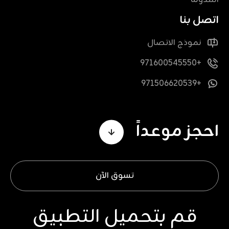
المدونة
اتصل بنا
نموذج الاتصال
+971600545550
+971506620539
احجز موعداً
تسوق الآن
قم بتحميل التطبيق